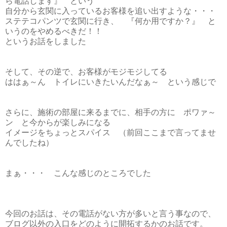
ら電話します』 という
自分から玄関に入っているお客様を追い出すような・・・
ステテコパンツで玄関に行き、 『何か用ですか？』 と
いうのをやめるべきだ！！
というお話をしました
そして、その逆で、お客様がモジモジしてる
ははぁ～ん トイレにいきたいんだなぁ～ という感じで
さらに、施術の部屋に来るまでに、相手の方に ポワァ～
ン と今からが楽しみになる
イメージをちょっとスパイス （前回ここまで言ってませ
んでしたね）
まぁ・・・ こんな感じのところでした
今回のお話は、その電話がない方が多いと言う事なので、
ブログ以外の入口をどのように開拓するかのお話です。