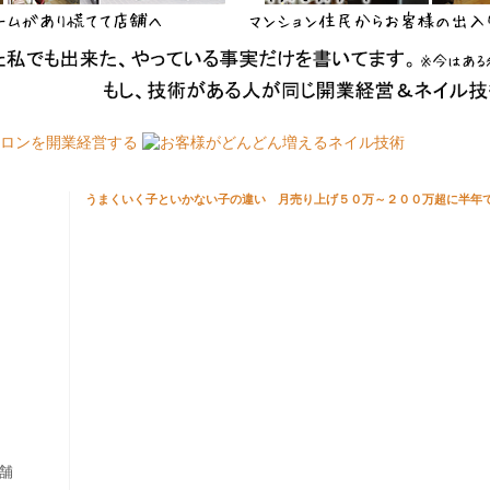
うまくいく子といかない子の違い 月売り上げ５０万～２００万超に半年
舗