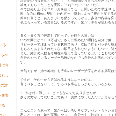
歩合制の内容を変えたい！！ と病院側から言われたみたいで
教えてもらったことを実際に1つずつやっていったら、
今では売り上げが２００万を超えてる と聞いたので早速UPしてま
※ちなみに初めに契約した内容を、売上によって後から変える
簡単に言うと、あんまりにも儲かってるから、歩合の内容を変え
他にも入っている業者はいるのですが、姉だけ歩合が変わるらしいです
５０～８０万で停滞して困っていた時との違いは
いつの間にか２００万超で、さらに埋めたい曜日を自分で狙っ
いる
リピーターで埋まっている状態であり、次回予約もバッチリ取
もちろんあまり入れたくない曜日は入れないようにしつつ、逃
また、紹介の人数も今現在も増えて言っているということなの
するべ
自分のやっているレーザー治療のなかでも自分のお店のポイン
す。
備は何
当然ですが、姉の地域にも沢山のレーザー治療を出来る病院は
終わっ
ですが、その中から選ばれるようになったのは、
言うべきことをいって、するべき事をしっかりしているから。
話の対
↑これは特に難しいことでもなんでもありませんが、
ン集客
多くの方がしてないことであり、実際にやった人だけが分かる
きる
こんなこともあって、姉からはいろいろなプレゼントもらいま
私にとっては、姉が実際にやって、自分の力（技術）にしてく
ログ