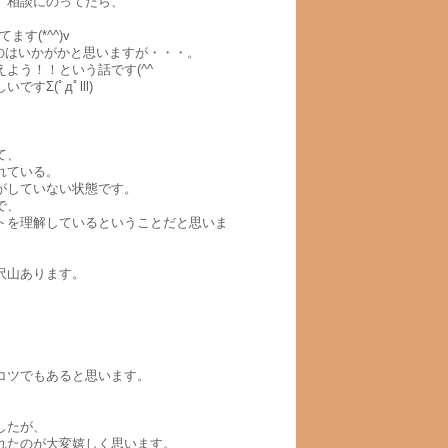
、相談にのってたら、
す(*^^)v
のはいかがかと思いますが・・・。
よう！！という話です(^^ゞ
Σ(ﾟдﾟlll)
て、
れている。
がしていない状態です。
で、
トを理解しているということだと思いま
沢山あります。
コツでもあると思います。
したが、
れたのが大変嬉しく思います。