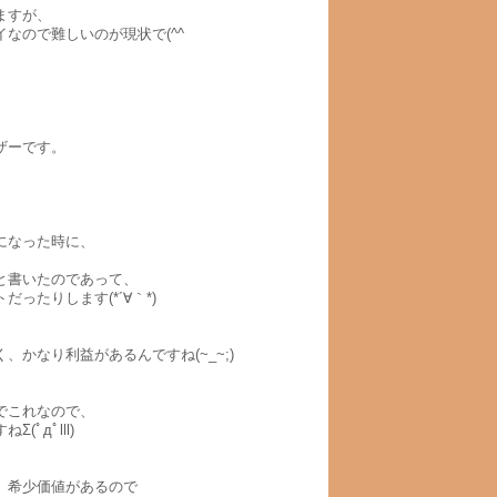
ますが、
なので難しいのが現状で(^^ゞ
ザーです。
になった時に、
と書いたのであって、
たりします(*´∀｀*)
かなり利益があるんですね(~_~;)
でこれなので、
дﾟlll)
、希少価値があるので