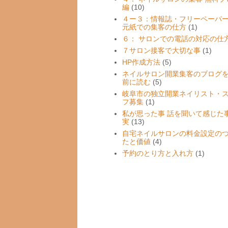
編
(10)
４ー３：情報誌・フリーペーパ
元紙での集客の仕方
(1)
６： サロンでの電話の対応の仕
７サロン接客で大切な事
(1)
HP作成方法
(5)
ネイルサロン開業集客のブログ
前に読む
(5)
岐阜市の独立開業ネイリスト・
フ募集
(1)
私が思った事 話を聞いて感じた事
実
(13)
自宅ネイルサロンの料金設定の
たと価値
(4)
予約のとり方と入れ方
(1)