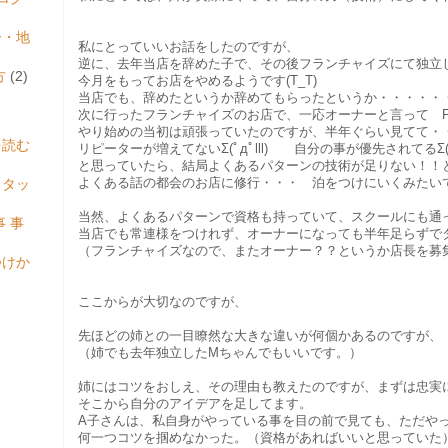
ー・地
私にとっていいお話をしたのですが、
逆に、去年当店を辞めた子で、その後フランチャイズにて独立
方
(2)
今月をもってお店をやめるようです(T_T)
当店でも、辞めたというか辞めてもらったというか・・・・・
次に行ったフランチャイズのお店で、一応オーナーと言って F
やり始めの当初は頑張っていたのですが、半年ぐらい見てて・
を読む
リピーターが増えてないΣ(ﾟдﾟlll) 自分の事が優先されてるΣ(ﾟдﾟ
と思っていたら、結局よくあるパターンの技術が足りない！！
スタッ
よくある話の都会のお店に修行・・・ 泊をつけにいくみたいですΣ(ﾟ
当然、よくあるパターンで資格も持っていて、スクールにも通
 事
当店でも常連様をつけれず、オーナーになっても半年足らずで
（フランチャイズなので、またオーナー？？というか店長を募
つけか
ここからが大切なのですが、
先ほどの姉との一目瞭然な大きな違いが何個かあるのですが、
（姉でも去年独立したMちゃんでもいいです。）
姉にはコツをおしえ、その理由も教えたのですが、まずは忠実
そこから自分のアイデアを足してます。
A子さんは、私自身がやっている事を目の前で見ても、ただや
何一つコツを掴めなかった。（資格があればいいと思っていた