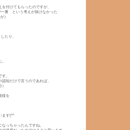
えを付けてもらったのですが、
が一番 という考えが抜けなかった
すが）
としたり、
た。
です。
や認知だけで言うのであれば、
分）
規様を
ます(^^ゞ
になっちゃったんですね。