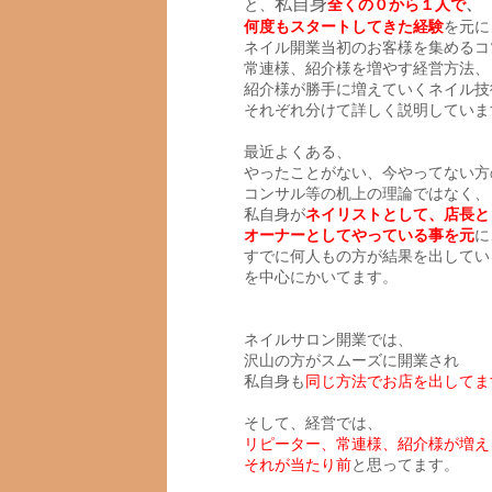
私自身
と、
全くの０から
１人で
、
何度もスタートしてきた経験
を元に
ネイル開業当初のお客様を集めるコ
常連様、紹介様を増やす経営方法、
紹介様が勝手に増えていくネイル技
それぞれ分けて詳しく説明していま
最近よくある、
やったことがない、今やってない方
コンサル等の机上の理論ではなく、
私自身が
ネイリストとして、店長と
オーナーとしてやっている事を元
に
すでに何人もの方が結果を出してい
を中心にかいてます。
ネイルサロン開業では、
沢山の方がスムーズに開業され
私自身も
同じ方法でお店を出してま
そして、経営では、
リピーター、常連様、紹介様が増え
それが当たり前
と思ってます。