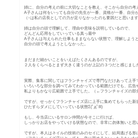
姉に、自分の考えの前に大切なことを教え、そこから自分の考
A子さんは何をいっても自分の先生が一番、資格が一番、自分
（↑は私の店長としての力が足りなかったのも要因だと思いま
姉は自分の頭で理解して、理由や意味を説明しているので、
どんどん応用をしていっている真っ最中
A子さんは与えられた仕事もままならない状態で、理解しよう
自分の頭で考えようとしなかった。
まだまだ細かいことをいえばたくさんあるのですが、
２人をくらべるとまず大きく違うのが上記の３つだと感じまし
実際、集客に関してはフランチャイズで専門なだけあって上手
いろいろな部分を調べてみてわかっている範囲だけでも、広告
私よりもかなり広範囲で上手でした。（←フランチャイズの部
ですが、せっかくフランチャイズ店に上手に集めてもらった新
ひたすらダメにしていっている状態Σ(ﾟдﾟlll)
もし、今当店にいるサロン仲間が今そこに行けば、
しっかりお店をやっていける状態なので、非常に勿体無いと思い
ですが、本人はネイルの技術のみのセイにして、結局逃げる形