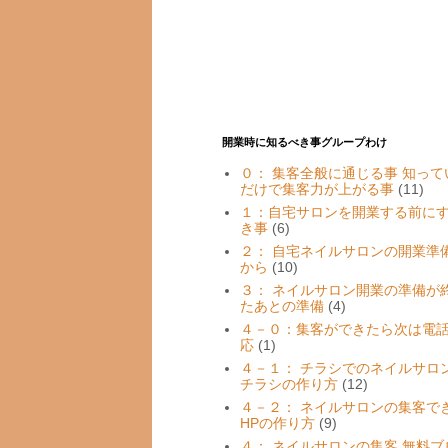
開業時に知るべき事グループわけ
０： 集客全般に通じる事 知って
だけで集客力が上がる事
(11)
１：自宅サロンを開業する前に
き事
(6)
２： 自宅ネイルサロンの開業準
から
(10)
３： ネイルサロン開業の準備が
たあとの準備
(4)
４－０：集客ができたら次は電
応
(1)
４－１： チラシでのネイルサロ
チラシの作り方
(12)
４－２： ネイルサロンの集客で
HPの作り方
(9)
４： ネイルサロンの集客 無料ブ