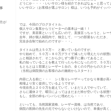
どうにか・・・・いいサロン様を紹介できればなぁ～と思って
いいサロン（お客様が選ぶサロン）様は、いつも予約がイッパイ
事
方が
では、今回のブログタイトル、
個人サロン集客からリピーターの基本は一緒！！
ですが、美容業といっても広いので、直接言っちゃうと、レー
去年、姉が個人病院内で、独立して、一つの部屋をいただき、
完全歩合制で始めたのですが・・・。
タイトルは売上５０万～ と書いているのですが、
やり始めて、５０万～８０万グライで減ったり増えたりの状態
ふと相談されて、そこから少しずつ冊子に書いてあること、
私の知っていることを教えて行ったら今になったので、５０万
もともとは１部屋とレーザー１台の、全くの０円からのスタートだっ
（当初は病院側のお客様のみの施術からスタート）
内容に入る前に・・・ シミ取りレーザーってかなり単価が高く、
相場より安く提供しているようですが、
今現在売上２００万を超えていて、いまだ１人でやっていて、
さらに週休２で、曜日によってはまだまだ枠が空いている状態
もし、全部の枠をパンパンに埋めたら・・・・・ 怖いですねΣ(ﾟ
といっても、当然国家資格、レーザー資格、は当然であり、
病院の医師の先生の元でやらないといけないので、単価が高く