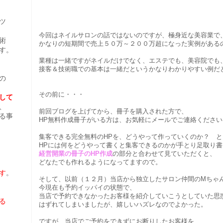
ツ
今回はネイルサロンの話ではないのですが、極身近な美容業で
術
かなりの短期間で売上５０万～２００万超になった実例がある
す。
業種は一緒ですがネイルだけでなく、エステでも、美容院でも
接客＆技術職での基本は一緒だというかなりわかりやすい例だ
の
その前に・・・
して
、
前回ブログを上げてから、冊子を購入された方で、
る事
HP無料作成冊子がいる方は、お気軽にメールでご連絡ください
集客できる完全無料のHPを、どうやって作っていくのか？ と
HPには何をどうやって書くと集客できるのかが手とり足取り
経営開業の冊子のHP作成
の部分と合わせて見ていただくと、
どなたでも作れるようになってますので。
す
。
そして、以前（１２月）当店から独立したサロン仲間のMちゃ
今現在も予約イッパイの状態で、
当店で予約できなかったお客様を紹介していこうとしていた思惑が
る
はずれてしまいましたが、嬉しいハズレなのでよかった。
ですが、当店でご予約をできずにお断りしたお客様を