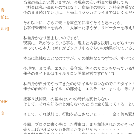
当然の売上だと思いますが、今現在の安い料金で提供しても、
（料金は私が決めたのではなく、病院側の提示した料金体系な
集客
今のまま続けていけば、月売上４００万グライまではいくんだ
む前に
それ以上に、さらに売上を重点的に増やそうと思ったら、
お客様管理等々を含め、１人雇ったほうが、リピーターを考え
ール相
私自身かなり羨ましいのですが、
現実に、私がやっている事を、理由と内容を説明しながら１つ
やっている本人（姉）がビックリするぐらいの効果がでている
本当に単純なことなのですが、その単純な１つずつが、すべて
今現在、まつ毛、エステ、美容院、等々のサロンをやっている
冊子のタイトルはネイルサロン開業経営です(*´∀｀*)
私自身が自分でやってきたのがネイルサロンなのでこのタイト
冊子の内容の ネイル の部分を エステ や まつ毛 等に
接客＆技術職 の基本はいつの時代も変わらない
HP
そして、それを知るのと知らないのとでは全く違ってくる と
ーター
そして、それ以前に、行動を起こさないと・・・ 全く何も変
今回、ブログに書く事にした理由は、また相談されたのがきっ
売り上げが月２００万を超えたあたりから・・・・・・